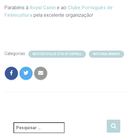
Parabéns à
Royal Canin
e ao
Clube Português de
Felinicultura
pela excelente organização!
Categorias:
MISTERY DOLCE VITA OF SKYFALL
NATIONAL WINNER
P
e