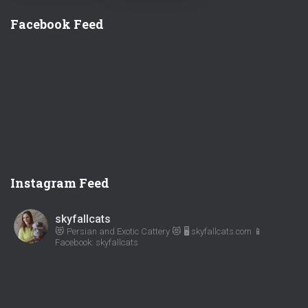
Facebook Feed
Instagram Feed
skyfallcats
😻 Persian and Exotic Cattery 😻
🖥 skyfallcats.com
📱
Facebook: skyfallcats