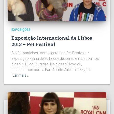
EXPOSIÇÕES
Exposição Internacional de Lisboa
2013 – Pet Festival
Skyfall participou com 4 gatos no Pet Festival, 1ª
Exposição Felina de 2013 que decorreu em Lisboa nos
dias 9 e 10 de Fevereiro. Na classe “Jovens”,
participamos com a Fare Niente Valerie of Skyfall
Ler mais…