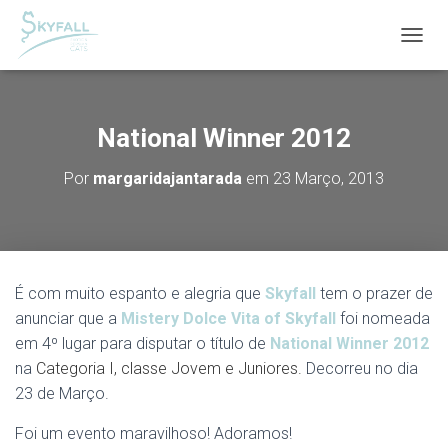
A
L
T
E
R
National Winner 2012
N
A
Por
margaridajantarada
em
23 Março, 2013
R
A
N
A
V
E
É com muito espanto e alegria que
Skyfall
tem o prazer de
G
A
anunciar que a
Mistery Dolce Vita of Skyfall
foi nomeada
Ç
em 4º lugar para disputar o título de
National Winner 2012
Ã
na
Categoria I, classe Jovem e Juniores.
Decorreu no dia
O
23 de Março.
Foi um evento maravilhoso! Adoramos!